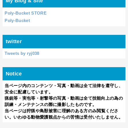
My Blog & Site
Poly-Bucket STORE
Poly-Bucket
twitter
Tweets by ryj038
Notice
当ページ内のコンテンツ・
写真・動画は全て法律を遵守し、
安全に配慮しています。
猟銃等・実包等・射撃等の写真・動画は全て技能向上の為の
訓練・メンテナンスの際に撮影したものです。
当ページは
狩猟や鳥獣被害に理解のある方のみ閲覧くださ
い。いわゆる動物愛護観点からの苦情は受付いたしません。