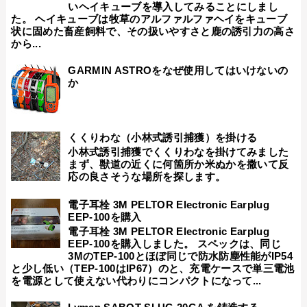
いヘイキューブを導入してみることにしまし
た。 ヘイキューブは牧草のアルファルファヘイをキューブ
状に固めた畜産飼料で、その扱いやすさと鹿の誘引力の高さ
から...
GARMIN ASTROをなぜ使用してはいけないの
か
くくりわな（小林式誘引捕獲）を掛ける
小林式誘引捕獲でくくりわなを掛けてみました
まず、獣道の近くに何箇所か米ぬかを撒いて反
応の良さそうな場所を探します。
電子耳栓 3M PELTOR Electronic Earplug
EEP-100を購入
電子耳栓 3M PELTOR Electronic Earplug
EEP-100を購入しました。 スペックは、同じ
3MのTEP-100とほぼ同じで防水防塵性能がIP54
と少し低い（TEP-100はIP67）のと、充電ケースで単三電池
を電源として使えない代わりにコンパクトになって...