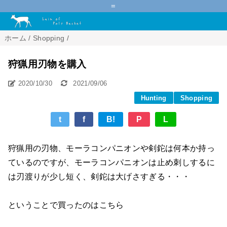
=
ホーム
/
Shopping
/
狩猟用刃物を購入
2020/10/30
2021/09/06
Hunting
Shopping
t
f
B!
P
L
狩猟用の刃物、モーラコンパニオンや剣鉈は何本か持っ
ているのですが、モーラコンパニオンは止め刺しするに
は刃渡りが少し短く、剣鉈は大げさすぎる・・・
ということで買ったのはこちら