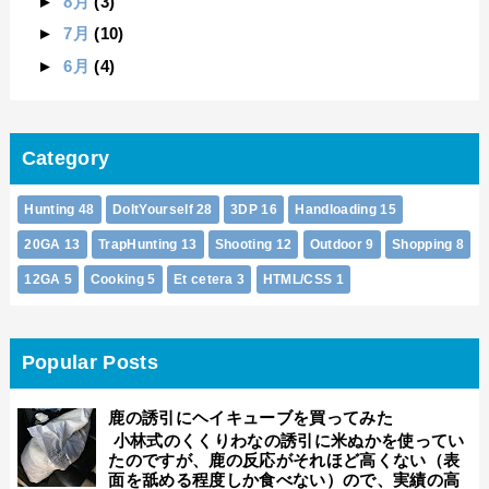
►
8月
(3)
►
7月
(10)
►
6月
(4)
Category
Hunting
48
DoItYourself
28
3DP
16
Handloading
15
20GA
13
TrapHunting
13
Shooting
12
Outdoor
9
Shopping
8
12GA
5
Cooking
5
Et cetera
3
HTML/CSS
1
Popular Posts
鹿の誘引にヘイキューブを買ってみた
小林式のくくりわなの誘引に米ぬかを使ってい
たのですが、鹿の反応がそれほど高くない（表
面を舐める程度しか食べない）ので、実績の高