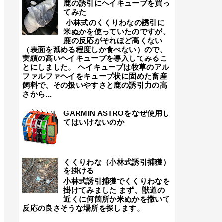
鹿の誘引にヘイキューブを買っ
てみた
小林式のくくりわなの誘引に
米ぬかを使っていたのですが、
鹿の反応がそれほど高くない
（表面を舐める程度しか食べない）ので、
実績の高いヘイキューブを導入してみるこ
とにしました。 ヘイキューブは牧草のアル
ファルファヘイをキューブ状に固めた畜産
飼料で、その扱いやすさと鹿の誘引力の高
さから...
GARMIN ASTROをなぜ使用し
てはいけないのか
くくりわな（小林式誘引捕獲）
を掛ける
小林式誘引捕獲でくくりわなを
掛けてみました まず、獣道の
近くに何箇所か米ぬかを撒いて
反応の良さそうな場所を探します。