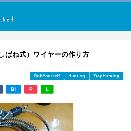
しばね式）ワイヤーの作り方
DoItYourself
Hunting
TrapHunting
B!
P
L