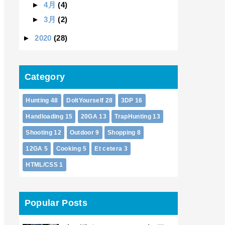
►
4月
(4)
►
3月
(2)
►
2020
(28)
Category
Hunting
48
DoItYourself
28
3DP
16
Handloading
15
20GA
13
TrapHunting
13
Shooting
12
Outdoor
9
Shopping
8
12GA
5
Cooking
5
Et cetera
3
HTML/CSS
1
Popular Posts